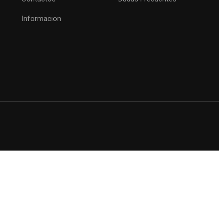
LISTO PARA CAMBIAR TU
Informacion
SOLO VENCIÉNDOTE VENCERÁS
INSCRIPCIONES