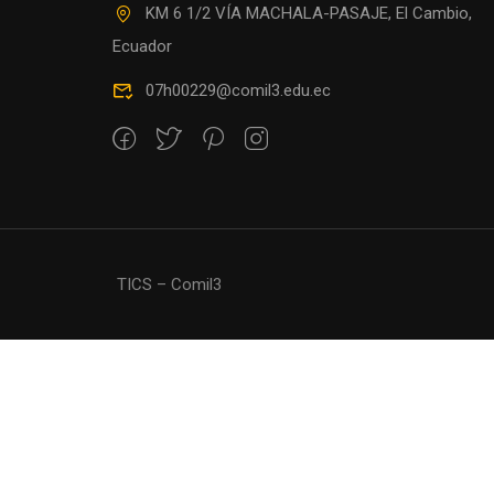
¿ESTÁS 
KM 6 1/2 VÍA MACHALA-PASAJE, El Cambio,
Ecuador
07h00229@comil3.edu.ec
TICS – Comil3