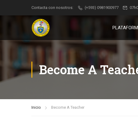
Contacta con nosotros:
(+593) 0981900977
07h
PLATAFOR
Become A Teach
Inicio
Become A Teacher