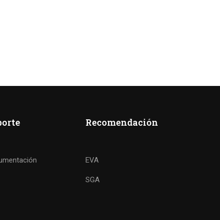
porte
Recomendación
umentación
EVA
SGA