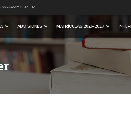
00229@comil3.edu.ec
MA
ADMISIONES
MATRÍCULAS 2026-2027
INFO
er