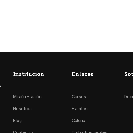
Institución
Enlaces
So
Misión y visión
Cursos
Doc
Nosotros
Eventos
Blog
Galeria
Contactos
Dudas Frecuentes