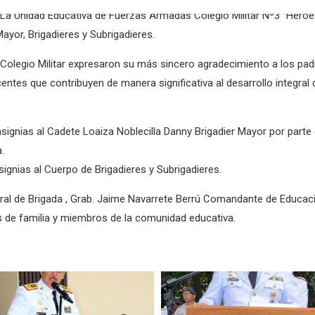
a Unidad Educativa de Fuerzas Armadas Colegio Militar Nº3 “Héroes 
ayor, Brigadieres y Subrigadieres.
 Colegio Militar expresaron su más sincero agradecimiento a los padr
ntes que contribuyen de manera significativa al desarrollo integral d
insignias al Cadete Loaiza Noblecilla Danny Brigadier Mayor por parte
.
ignias al Cuerpo de Brigadieres y Subrigadieres.
ral de Brigada , Grab. Jaime Navarrete Berrú Comandante de Educaci
res de familia y miembros de la comunidad educativa.