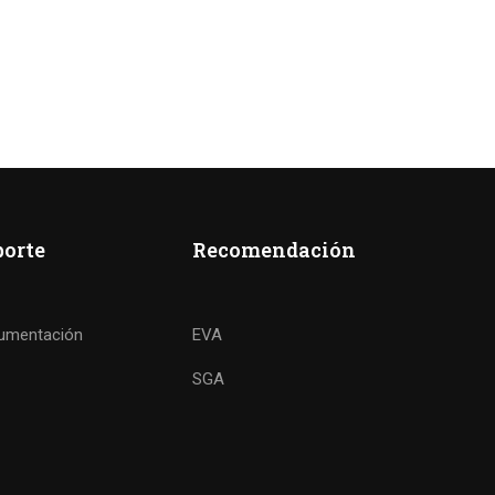
porte
Recomendación
umentación
EVA
SGA
 FUTURO?