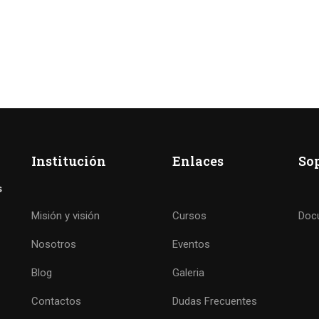
Institución
Enlaces
So
Misión y visión
Cursos
Doc
Nosotros
Eventos
Blog
Galeria
LISTO PARA CAMBIAR TU
Contactos
Dudas Frecuentes